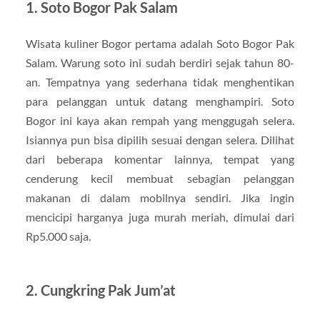
1. Soto Bogor Pak Salam
Wisata kuliner Bogor pertama adalah Soto Bogor Pak
Salam. Warung soto ini sudah berdiri sejak tahun 80-
an. Tempatnya yang sederhana tidak menghentikan
para pelanggan untuk datang menghampiri. Soto
Bogor ini kaya akan rempah yang menggugah selera.
Isiannya pun bisa dipilih sesuai dengan selera. Dilihat
dari beberapa komentar lainnya, tempat yang
cenderung kecil membuat sebagian pelanggan
makanan di dalam mobilnya sendiri. Jika ingin
mencicipi harganya juga murah meriah, dimulai dari
Rp5.000 saja.
2. Cungkring Pak Jum’at