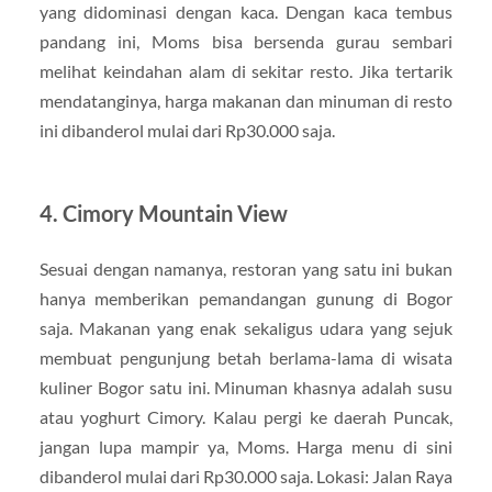
yang didominasi dengan kaca. Dengan kaca tembus
pandang ini, Moms bisa bersenda gurau sembari
melihat keindahan alam di sekitar resto. Jika tertarik
mendatanginya, harga makanan dan minuman di resto
ini dibanderol mulai dari Rp30.000 saja.
4. Cimory Mountain View
Sesuai dengan namanya, restoran yang satu ini bukan
hanya memberikan pemandangan gunung di Bogor
saja. Makanan yang enak sekaligus udara yang sejuk
membuat pengunjung betah berlama-lama di wisata
kuliner Bogor satu ini. Minuman khasnya adalah susu
atau yoghurt Cimory. Kalau pergi ke daerah Puncak,
jangan lupa mampir ya, Moms. Harga menu di sini
dibanderol mulai dari Rp30.000 saja. Lokasi: Jalan Raya