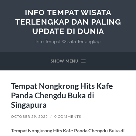
INFO TEMPAT WISATA
TERLENGKAP DAN PALING
UPDATE DI DUNIA
Info Tempat Wisata Terlengkap
SHOW MENU
Tempat Nongkrong Hits Kafe
Panda Chengdu Buka di
Singapura
OCTOBER 29, 2025
/
0 COMMENTS
Tempat Nongkrong Hits Kafe Panda Chengdu Buka di