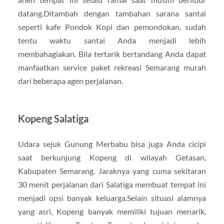
datang.Ditambah dengan tambahan sarana santai
seperti kafe Pondok Kopi dan pemondokan, sudah
tentu waktu santai Anda menjadi lebih
membahagiakan. Bila tertarik bertandang Anda dapat
manfaatkan service paket rekreasi Semarang murah
dari beberapa agen perjalanan.
Kopeng Salatiga
Udara sejuk Gunung Merbabu bisa juga Anda cicipi
saat berkunjung Kopeng di wilayah Getasan,
Kabupaten Semarang. Jaraknya yang cuma sekitaran
30 menit perjalanan dari Salatiga membuat tempat ini
menjadi opsi banyak keluarga.Selain situasi alamnya
yang asri, Kopeng banyak memiliki tujuan menarik,