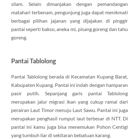
silam. Selain dimanjakan dengan pemandangan
matahari terbenam, pengunjung juga dapat menikmati
berbagai pilihan jajanan yang dijajakan di pinggir
pantai seperti bakso, aneka mi, pisang goreng dan tahu
goreng.
Pantai Tablolong
Pantai Tablolong berada di Kecamatan Kupang Barat,
Kabupaten Kupang. Pantai ini indah dengan hamparan
pasir putih. Sepanjang garis pantai Tablolong
merupakan jalur migrasi ikan yang cukup ramai dari
perairan Laut Timor menuju Laut Sawu. Pantai ini juga
merupakan penghasil rumput laut terbesar di NTT. Di
pantai ini kamu juga bisa menemukan Pohon Centigi
yang tumbuh liar di sekitaran bebatuan karang.