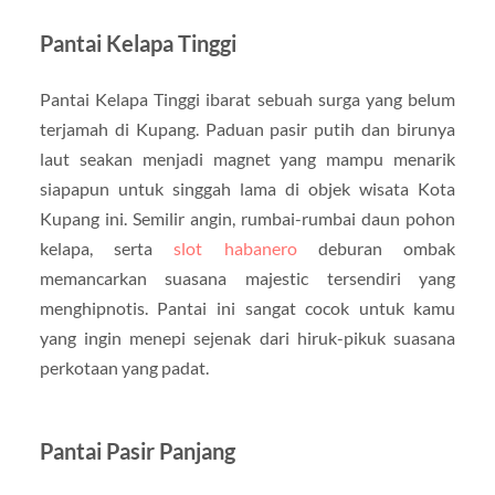
Pantai Kelapa Tinggi
Pantai Kelapa Tinggi ibarat sebuah surga yang belum
terjamah di Kupang. Paduan pasir putih dan birunya
laut seakan menjadi magnet yang mampu menarik
siapapun untuk singgah lama di objek wisata Kota
Kupang ini. Semilir angin, rumbai-rumbai daun pohon
kelapa, serta
slot habanero
deburan ombak
memancarkan suasana majestic tersendiri yang
menghipnotis. Pantai ini sangat cocok untuk kamu
yang ingin menepi sejenak dari hiruk-pikuk suasana
perkotaan yang padat.
Pantai Pasir Panjang