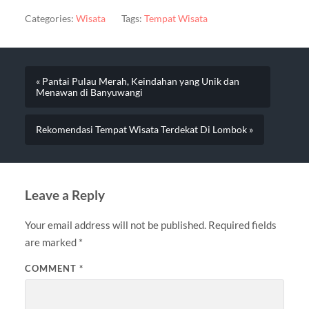
Categories:
Wisata
Tags:
Tempat Wisata
« Pantai Pulau Merah, Keindahan yang Unik dan
Menawan di Banyuwangi
Rekomendasi Tempat Wisata Terdekat Di Lombok »
Leave a Reply
Your email address will not be published.
Required fields
are marked
*
COMMENT
*