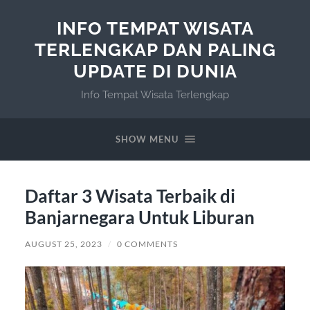
INFO TEMPAT WISATA
TERLENGKAP DAN PALING
UPDATE DI DUNIA
Info Tempat Wisata Terlengkap
SHOW MENU
Daftar 3 Wisata Terbaik di
Banjarnegara Untuk Liburan
AUGUST 25, 2023
/
0 COMMENTS