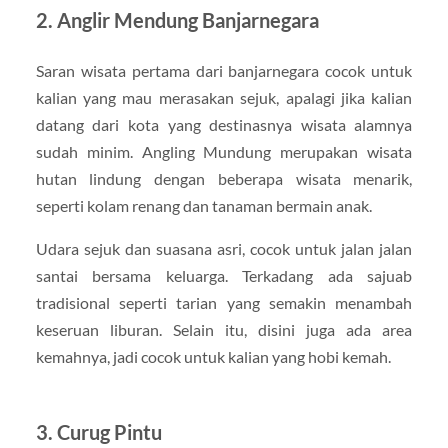
2. Anglir Mendung Banjarnegara
Saran wisata pertama dari banjarnegara cocok untuk
kalian yang mau merasakan sejuk, apalagi jika kalian
datang dari kota yang destinasnya wisata alamnya
sudah minim. Angling Mundung merupakan wisata
hutan lindung dengan beberapa wisata menarik,
seperti kolam renang dan tanaman bermain anak.
Udara sejuk dan suasana asri, cocok untuk jalan jalan
santai bersama keluarga. Terkadang ada sajuab
tradisional seperti tarian yang semakin menambah
keseruan liburan. Selain itu, disini juga ada area
kemahnya, jadi cocok untuk kalian yang hobi kemah.
3. Curug Pintu