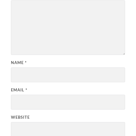
NAME
*
EMAIL
*
WEBSITE