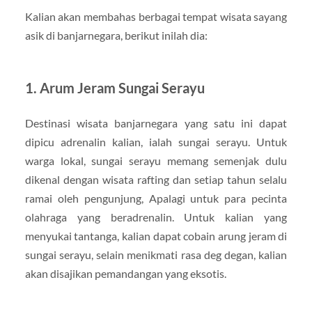
Kalian akan membahas berbagai tempat wisata sayang
asik di banjarnegara, berikut inilah dia:
1. Arum Jeram Sungai Serayu
Destinasi wisata banjarnegara yang satu ini dapat
dipicu adrenalin kalian, ialah sungai serayu. Untuk
warga lokal, sungai serayu memang semenjak dulu
dikenal dengan wisata rafting dan setiap tahun selalu
ramai oleh pengunjung, Apalagi untuk para pecinta
olahraga yang beradrenalin. Untuk kalian yang
menyukai tantanga, kalian dapat cobain arung jeram di
sungai serayu, selain menikmati rasa deg degan, kalian
akan disajikan pemandangan yang eksotis.