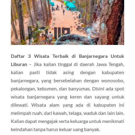
Daftar 3 Wisata Terbaik di Banjarnegara Untuk
Liburan
– Jika kalian tinggal di daerah Jawa Tengah,
kalian pasti tidak asing dengan kabupaten
banjarnegara, yang bersebelahan dengan wonosobo,
pekalongan, kebumen, dan banyumas. Disini ada spot
wisata banjarnegara yang keren dan sayang untuk
dilewati. Wisata alam yang ada di kabupaten ini
melimpah ruah, dari kawah, telaga, waduk dan lain lain.
Kalian dapat mengajak serta keluarga untuk menikmati
keindahan tanpa harus keluar uang banyak.