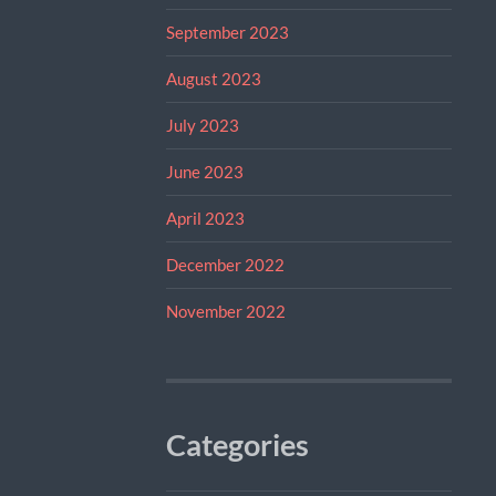
September 2023
August 2023
July 2023
June 2023
April 2023
December 2022
November 2022
Categories