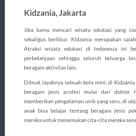
Kidzania, Jakarta
Jika kamu mencari wisata edukasi yang co
sekaligus berlibur, Kidzania merupakan sala
Atraksi wisata edukasi di Indonesia ini 
perbelanjaan sehingga seluruh keluarga bi
beragam aktivitas lain.
Dibuat layaknya sebuah kota mini, di Kidzani
beragam jenis profesi mulai dari dokter 
memberikan pengalaman unik yang seru, di obje
anak bisa belajar tentang beragam jenis pe
mereka untuk menemukan cita-cita mereka send