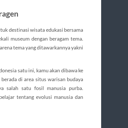
ragen
untuk destinasi wisata edukasi bersama
 sekali museum dengan beragam tema.
karena tema yang ditawarkannya yakni
donesia satu ini, kamu akan dibawa ke
erada di area situs warisan budaya
 salah satu fosil manusia purba.
elajar tentang evolusi manusia dan