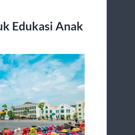
uk Edukasi Anak