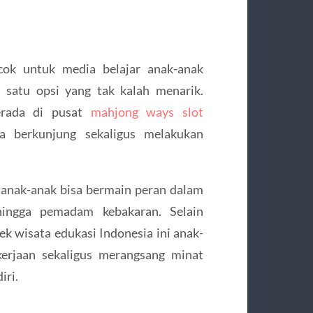
cok untuk media belajar anak-anak
h satu opsi yang tak kalah menarik.
berada di pusat
mahjong ways slot
sa berkunjung sekaligus melakukan
a anak-anak bisa bermain peran dalam
hingga pemadam kebakaran. Selain
k wisata edukasi Indonesia ini anak-
kerjaan sekaligus merangsang minat
iri.