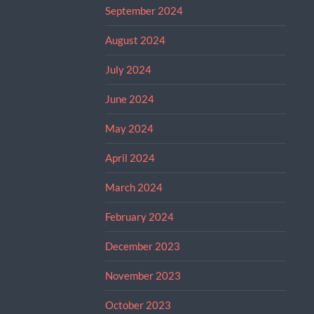
September 2024
August 2024
July 2024
June 2024
May 2024
April 2024
March 2024
February 2024
December 2023
November 2023
October 2023