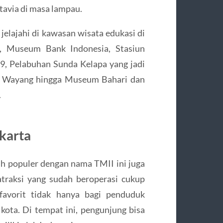
avia di masa lampau.
jelajahi di kawasan wisata edukasi di
h, Museum Bank Indonesia, Stasiun
9, Pelabuhan Sunda Kelapa yang jadi
um Wayang hingga Museum Bahari dan
.
akarta
bih populer dengan nama TMII ini juga
atraksi yang sudah beroperasi cukup
 favorit tidak hanya bagi penduduk
 kota. Di tempat ini, pengunjung bisa