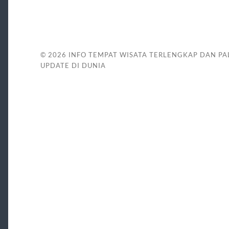
© 2026
INFO TEMPAT WISATA TERLENGKAP DAN PA
UPDATE DI DUNIA