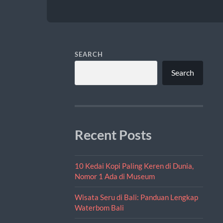
SEARCH
Search
Recent Posts
10 Kedai Kopi Paling Keren di Dunia,
Nomor 1 Ada di Museum
Wisata Seru di Bali: Panduan Lengkap
Waterbom Bali