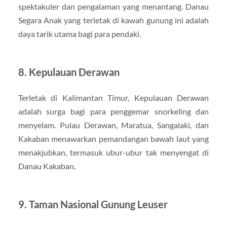
spektakuler dan pengalaman yang menantang. Danau
Segara Anak yang terletak di kawah gunung ini adalah
daya tarik utama bagi para pendaki.
8. Kepulauan Derawan
Terletak di Kalimantan Timur, Kepulauan Derawan
adalah surga bagi para penggemar snorkeling dan
menyelam. Pulau Derawan, Maratua, Sangalaki, dan
Kakaban menawarkan pemandangan bawah laut yang
menakjubkan, termasuk ubur-ubur tak menyengat di
Danau Kakaban.
9. Taman Nasional Gunung Leuser