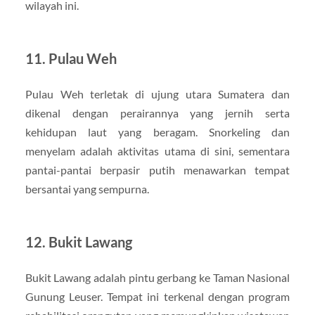
wilayah ini.
11. Pulau Weh
Pulau Weh terletak di ujung utara Sumatera dan
dikenal dengan perairannya yang jernih serta
kehidupan laut yang beragam. Snorkeling dan
menyelam adalah aktivitas utama di sini, sementara
pantai-pantai berpasir putih menawarkan tempat
bersantai yang sempurna.
12. Bukit Lawang
Bukit Lawang adalah pintu gerbang ke Taman Nasional
Gunung Leuser. Tempat ini terkenal dengan program