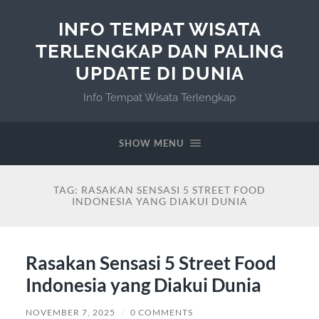
INFO TEMPAT WISATA
TERLENGKAP DAN PALING
UPDATE DI DUNIA
Info Tempat Wisata Terlengkap
SHOW MENU
TAG:
RASAKAN SENSASI 5 STREET FOOD
INDONESIA YANG DIAKUI DUNIA
Rasakan Sensasi 5 Street Food
Indonesia yang Diakui Dunia
NOVEMBER 7, 2025
/
0 COMMENTS