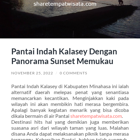
Pantai Indah Kalasey Dengan
Panorama Sunset Memukau
NOVEMBER 25, 2022
/
0 COMMENTS
Pantai Indah Kalasey di Kabupaten Minahasa ini ialah
alternatif daerah melepas penat yang senantiasa
memancarkan kecantikan. Menginjakkan kaki pada
wilayah ini akan membikin hati merasa bergembira.
Apalagi banyak kegiatan menarik yang bisa dicoba
dikala bermain di air Pantai
sharetempatwisata.com
.
Destinasi hits hal yang demikian juga memberikan
suasana asri dari wilayah taman yang luas. Malahan
disana Anda dapat melaksanakan piknik tanpa merasa
terganggu. Kebersihan Pantai bahkan telah sungguh-