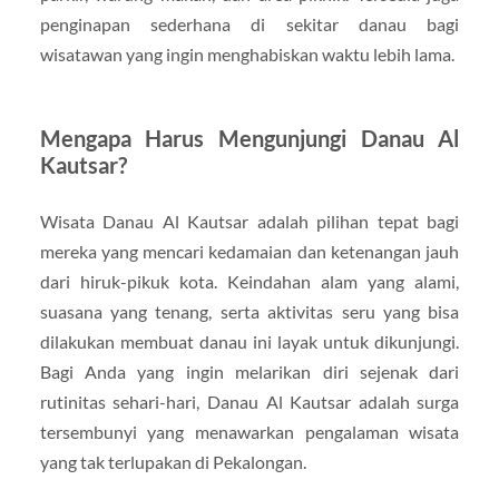
penginapan sederhana di sekitar danau bagi
wisatawan yang ingin menghabiskan waktu lebih lama.
Mengapa Harus Mengunjungi Danau Al
Kautsar?
Wisata Danau Al Kautsar adalah pilihan tepat bagi
mereka yang mencari kedamaian dan ketenangan jauh
dari hiruk-pikuk kota. Keindahan alam yang alami,
suasana yang tenang, serta aktivitas seru yang bisa
dilakukan membuat danau ini layak untuk dikunjungi.
Bagi Anda yang ingin melarikan diri sejenak dari
rutinitas sehari-hari, Danau Al Kautsar adalah surga
tersembunyi yang menawarkan pengalaman wisata
yang tak terlupakan di Pekalongan.