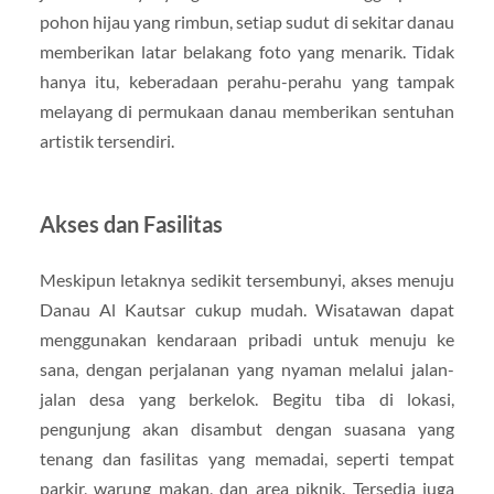
pohon hijau yang rimbun, setiap sudut di sekitar danau
memberikan latar belakang foto yang menarik. Tidak
hanya itu, keberadaan perahu-perahu yang tampak
melayang di permukaan danau memberikan sentuhan
artistik tersendiri.
Akses dan Fasilitas
Meskipun letaknya sedikit tersembunyi, akses menuju
Danau Al Kautsar cukup mudah. Wisatawan dapat
menggunakan kendaraan pribadi untuk menuju ke
sana, dengan perjalanan yang nyaman melalui jalan-
jalan desa yang berkelok. Begitu tiba di lokasi,
pengunjung akan disambut dengan suasana yang
tenang dan fasilitas yang memadai, seperti tempat
parkir, warung makan, dan area piknik. Tersedia juga