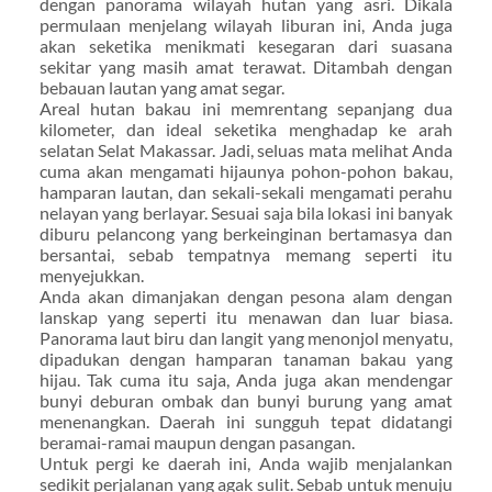
dengan panorama wilayah hutan yang asri. Dikala
permulaan menjelang wilayah liburan ini, Anda juga
akan seketika menikmati kesegaran dari suasana
sekitar yang masih amat terawat. Ditambah dengan
bebauan lautan yang amat segar.
Areal hutan bakau ini memrentang sepanjang dua
kilometer, dan ideal seketika menghadap ke arah
selatan Selat Makassar. Jadi, seluas mata melihat Anda
cuma akan mengamati hijaunya pohon-pohon bakau,
hamparan lautan, dan sekali-sekali mengamati perahu
nelayan yang berlayar. Sesuai saja bila lokasi ini banyak
diburu pelancong yang berkeinginan bertamasya dan
bersantai, sebab tempatnya memang seperti itu
menyejukkan.
Anda akan dimanjakan dengan pesona alam dengan
lanskap yang seperti itu menawan dan luar biasa.
Panorama laut biru dan langit yang menonjol menyatu,
dipadukan dengan hamparan tanaman bakau yang
hijau. Tak cuma itu saja, Anda juga akan mendengar
bunyi deburan ombak dan bunyi burung yang amat
menenangkan. Daerah ini sungguh tepat didatangi
beramai-ramai maupun dengan pasangan.
Untuk pergi ke daerah ini, Anda wajib menjalankan
sedikit perjalanan yang agak sulit. Sebab untuk menuju