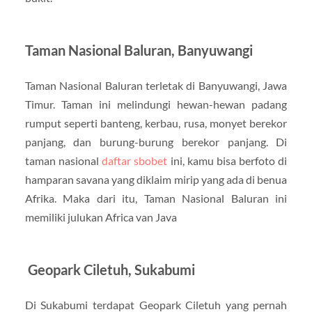
Taman Nasional Baluran, Banyuwangi
Taman Nasional Baluran terletak di Banyuwangi, Jawa
Timur. Taman ini melindungi hewan-hewan padang
rumput seperti banteng, kerbau, rusa, monyet berekor
panjang, dan burung-burung berekor panjang. Di
taman nasional
daftar sbobet
ini, kamu bisa berfoto di
hamparan savana yang diklaim mirip yang ada di benua
Afrika. Maka dari itu, Taman Nasional Baluran ini
memiliki julukan Africa van Java
Geopark Ciletuh, Sukabumi
Di Sukabumi terdapat Geopark Ciletuh yang pernah