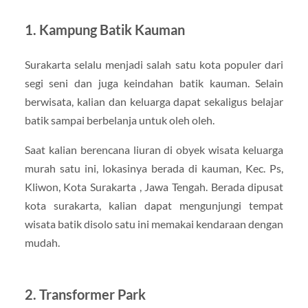
1. Kampung Batik Kauman
Surakarta selalu menjadi salah satu kota populer dari
segi seni dan juga keindahan batik kauman. Selain
berwisata, kalian dan keluarga dapat sekaligus belajar
batik sampai berbelanja untuk oleh oleh.
Saat kalian berencana liuran di obyek wisata keluarga
murah satu ini, lokasinya berada di kauman, Kec. Ps,
Kliwon, Kota Surakarta , Jawa Tengah. Berada dipusat
kota surakarta, kalian dapat mengunjungi tempat
wisata batik disolo satu ini memakai kendaraan dengan
mudah.
2. Transformer Park