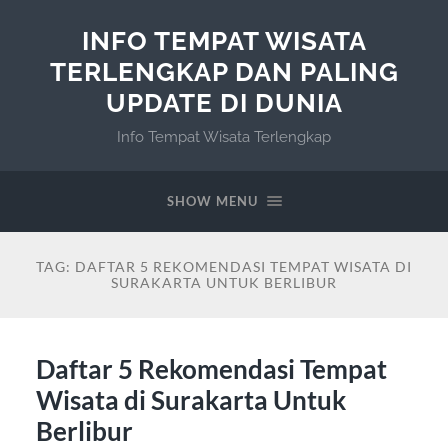
INFO TEMPAT WISATA
TERLENGKAP DAN PALING
UPDATE DI DUNIA
Info Tempat Wisata Terlengkap
SHOW MENU
TAG:
DAFTAR 5 REKOMENDASI TEMPAT WISATA DI
SURAKARTA UNTUK BERLIBUR
Daftar 5 Rekomendasi Tempat
Wisata di Surakarta Untuk
Berlibur