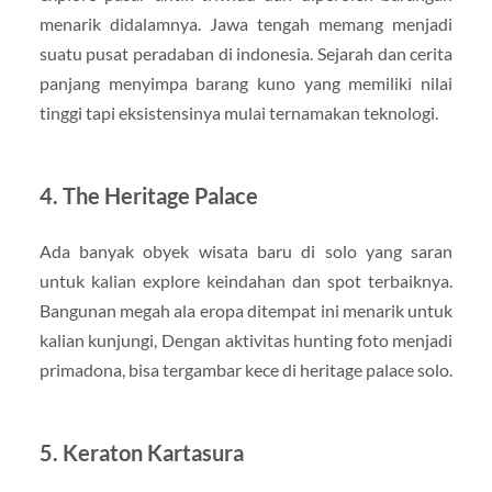
menarik didalamnya. Jawa tengah memang menjadi
suatu pusat peradaban di indonesia. Sejarah dan cerita
panjang menyimpa barang kuno yang memiliki nilai
tinggi tapi eksistensinya mulai ternamakan teknologi.
4. The Heritage Palace
Ada banyak obyek wisata baru di solo yang saran
untuk kalian explore keindahan dan spot terbaiknya.
Bangunan megah ala eropa ditempat ini menarik untuk
kalian kunjungi, Dengan aktivitas hunting foto menjadi
primadona, bisa tergambar kece di heritage palace solo.
5. Keraton Kartasura