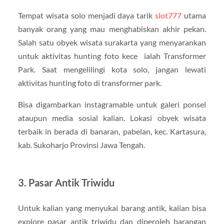
Tempat wisata solo menjadi daya tarik
slot777
utama
banyak orang yang mau menghabiskan akhir pekan.
Salah satu obyek wisata surakarta yang menyarankan
untuk aktivitas hunting foto kece ialah Transformer
Park. Saat mengelilingi kota solo, jangan lewati
aktivitas hunting foto di transformer park.
Bisa digambarkan instagramable untuk galeri ponsel
ataupun media sosial kalian. Lokasi obyek wisata
terbaik in berada di banaran, pabelan, kec. Kartasura,
kab. Sukoharjo Provinsi Jawa Tengah.
3. Pasar Antik Triwidu
Untuk kalian yang menyukai barang antik, kalian bisa
explore pasar antik triwidu dan diperoleh barangan