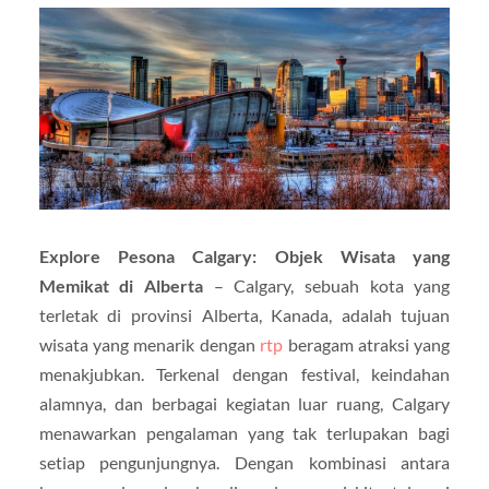
Explore Pesona Calgary: Objek Wisata yang
Memikat di Alberta
– Calgary, sebuah kota yang
terletak di provinsi Alberta, Kanada, adalah tujuan
wisata yang menarik dengan
rtp
beragam atraksi yang
menakjubkan. Terkenal dengan festival, keindahan
alamnya, dan berbagai kegiatan luar ruang, Calgary
menawarkan pengalaman yang tak terlupakan bagi
setiap pengunjungnya. Dengan kombinasi antara