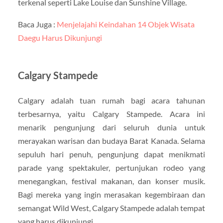
terkenal seperti Lake Louise dan Sunshine Village.
Baca Juga :
Menjelajahi Keindahan 14 Objek Wisata
Daegu Harus Dikunjungi
Calgary Stampede
Calgary adalah tuan rumah bagi acara tahunan
terbesarnya, yaitu Calgary Stampede. Acara ini
menarik pengunjung dari seluruh dunia untuk
merayakan warisan dan budaya Barat Kanada. Selama
sepuluh hari penuh, pengunjung dapat menikmati
parade yang spektakuler, pertunjukan rodeo yang
menegangkan, festival makanan, dan konser musik.
Bagi mereka yang ingin merasakan kegembiraan dan
semangat Wild West, Calgary Stampede adalah tempat
yang harus dikunjungi.