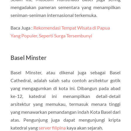
mengadakan pameran sementara yang menampilkan
seniman-seniman internasional terkemuka.
Baca Juga :
Rekomendasi Tempat Wisata di Papua
Yang Populer, Seperti Surga Tersembunyi
Basel Minster
Basel Minster, atau dikenal juga sebagai Basel
Cathedral, adalah salah satu contoh arsitektur gotik
yang mengagumkan di kota ini. Dibangun pada abad
ke-12, katedral ini menampilkan detail-detail
arsitektur yang memukau, termasuk menara tinggi
yang menawarkan pemandangan indah Kota Basel dari
atas. Pengunjung juga dapat mengunjungi kripta
katedral yang
server filipina
kaya akan sejarah.