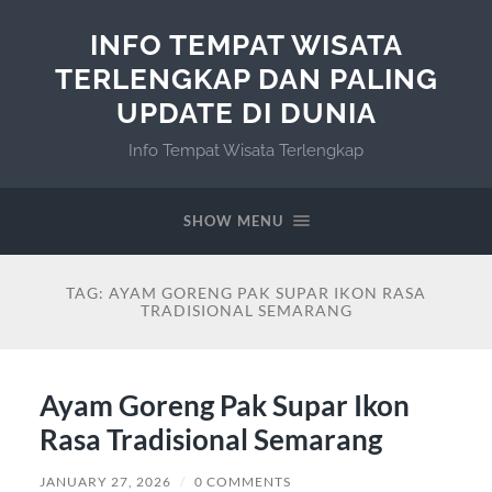
INFO TEMPAT WISATA
TERLENGKAP DAN PALING
UPDATE DI DUNIA
Info Tempat Wisata Terlengkap
SHOW MENU
TAG:
AYAM GORENG PAK SUPAR IKON RASA
TRADISIONAL SEMARANG
Ayam Goreng Pak Supar Ikon
Rasa Tradisional Semarang
JANUARY 27, 2026
/
0 COMMENTS