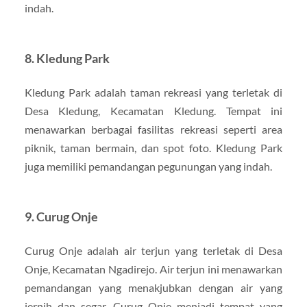
indah.
8. Kledung Park
Kledung Park adalah taman rekreasi yang terletak di
Desa Kledung, Kecamatan Kledung. Tempat ini
menawarkan berbagai fasilitas rekreasi seperti area
piknik, taman bermain, dan spot foto. Kledung Park
juga memiliki pemandangan pegunungan yang indah.
9. Curug Onje
Curug Onje adalah air terjun yang terletak di Desa
Onje, Kecamatan Ngadirejo. Air terjun ini menawarkan
pemandangan yang menakjubkan dengan air yang
jernih dan segar. Curug Onje menjadi tempat yang